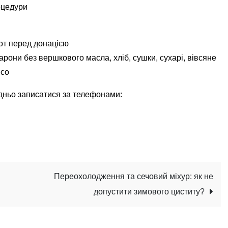
оцедури
от перед донацією
карони без вершкового масла, хліб, сушки, сухарі, вівсяне
ясо
дньо записатися за телефонами:
Переохолодження та сечовий міхур: як не
допустити зимового циститу?