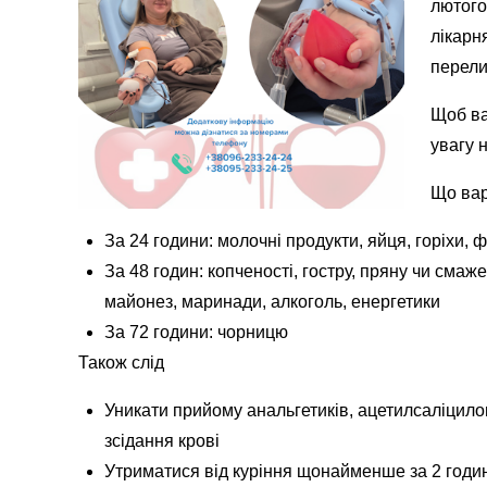
лютого
лікарн
перели
Щоб ва
увагу 
Що вар
За 24 години: молочні продукти, яйця, горіхи, ф
За 48 годин: копченості, гостру, пряну чи смажен
майонез, маринади, алкоголь, енергетики
За 72 години: чорницю
Також слід
Уникати прийому анальгетиків, ацетилсаліцилов
зсідання крові
Утриматися від куріння щонайменше за 2 годин