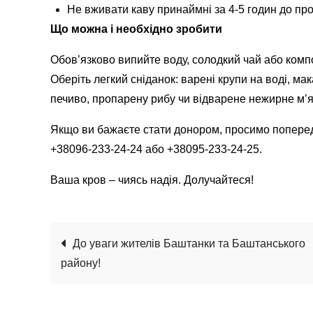
Не вживати каву принаймні за 4-5 годин до пр
Що можна і необхідно зробити
Обов’язково випийте воду, солодкий чай або комп
Оберіть легкий сніданок: варені крупи на воді, ма
печиво, пропарену рибу чи відварене нежирне м’
Якщо ви бажаєте стати донором, просимо попере
+38096-233-24-24 або +38095-233-24-25.
Ваша кров – чиясь надія. Долучайтеся!
Навігація
До уваги жителів Баштанки та Баштанського
району!
записів