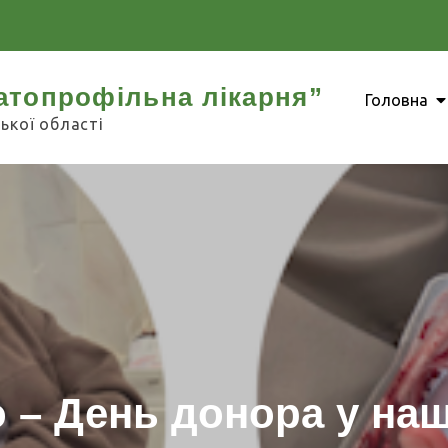
атопрофільна лікарня”
Головна
ької області
 – День донора у наш