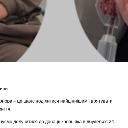
вини
онора – це шанс поділитися найціннішим і врятувати
життя.
уємо долучитися до донації крові, яка відбудеться 24