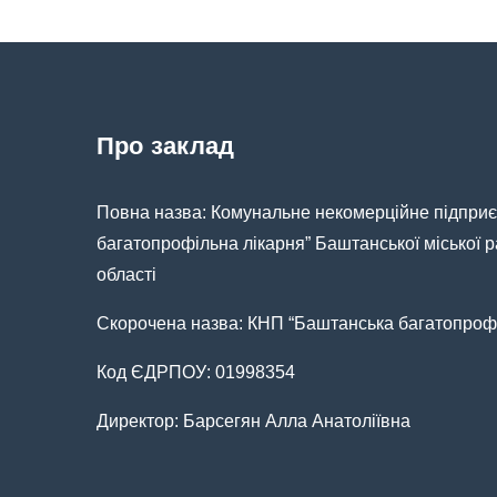
Про заклад
Повна назва: Комунальне некомерційне підпри
багатопрофільна лікарня” Баштанської міської 
області
Скорочена назва: КНП “Баштанська багатопрофі
Код ЄДРПОУ: 01998354
Директор: Барсегян Алла Анатоліївна