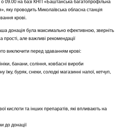
 о 09.00 на базі КНП «Баштанська багатопрофільна
я», яку проводить Миколаївська обласна станція
вання крові.
ша донація була максимально ефективною, зверніть
на прості, але важливі рекомендації
то виключити перед здаванням крові:
ініки, банани, соління, ковбасні вироби
у їжу, буряк, снеки, солодкі магазинні напої, кетчуп,
ої кислоти та інших препаратів, які впливають на
и до донації