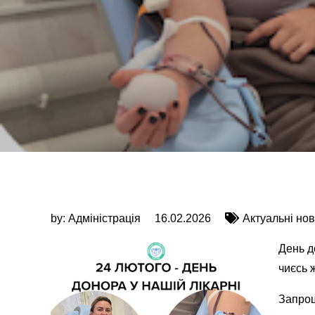
by:
Адміністрація
16.02.2026
Актуальні но
День д
чиєсь 
Запрош