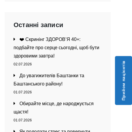
Останні записи
❤️ Скринінг ЗДОРОВ’Я 40+:
подбайте про серце сьогодні, щоб бути
здоровими завтра!
Прийом пацієнтів
02.07.2026
До увагижителів Баштанки та
Баштанського району!
01.07.2026
Обирайте місце, де народжується
щастя!
01.07.2026
Як подолати стрес та повернути