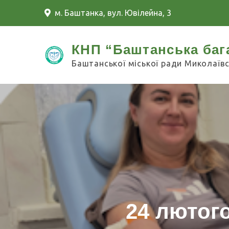
Skip
м. Баштанка, вул. Ювілейна, 3
to
content
КНП “Баштанська баг
Баштанської міської ради Миколаївс
24 лютого